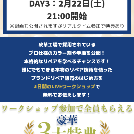
DAY3：2
月
22
日(
土
)
21:00開始
※録画も公開されますがリアルタイム参加で特典あり
皮革工場で採用されている
プロ仕様のカラー
剤や手順を公開！
本格的なリペアを学べるチャンスです！
誰にでもできる本物のリペア技術を使った
ブランドリペア販売のはじめ方を
3日間のLIVEワークショップ
で
無料でお伝えします！