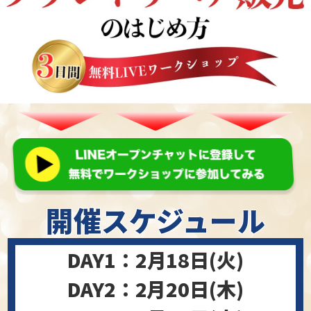
開催
スケジュール
DAY1：2
月
18
日(
火
)
DAY2：2月20日(木)